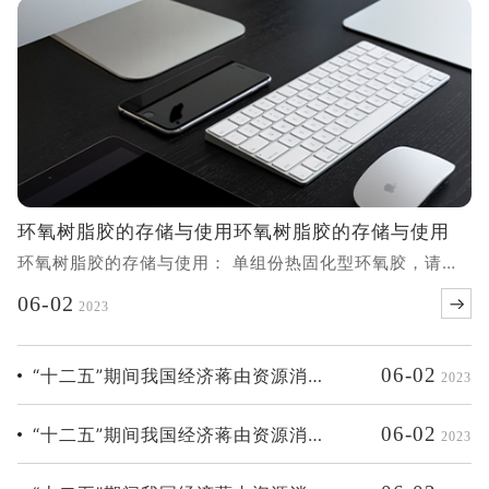
左右。待回温后再开盖，请勿先开盖再回温，避免水气进入
胶体。 双组份环氧胶，可常温，阴凉处储存。用于灌封的
胶水，一般A剂易发生沉淀，为正常现象，使用前搅拌均匀
即可，不影响胶水品质 。环氧树脂胶的存储与使用环氧树
脂胶的存储与使用： 单组份热固化型
环氧树脂胶的存储与使用环氧树脂胶的存储与使用
环氧树脂胶的存储与使用： 单组份热固化型环氧胶，请密
封低温储存，建议0-5℃或者更低温储存。使用前先回温至
06-02
2023
室温，回温时间因胶量和环温不同而不同，一般建议4小时
左右。待回温后再开盖，请勿先开盖再回温，避
06-02
“十二五”期间我国经济蒋由资源消耗
2023
转型为节约型
06-02
“十二五”期间我国经济蒋由资源消耗
2023
转型为节约型